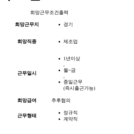
희망근무조건출력
희망근무지
경기
희망직종
제조업
1년이상
,
월~금
근무일시
,
종일근무
(즉시출근가능)
희망급여
추후협의
정규직
근무형태
계약직