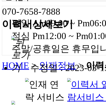
070-7658-7888
평일 Am09:00 ~ Pm06:
이력서상세보기
점심 Pm12:00 ~ Pm01:0
주말/공휴일은 휴무입
HOME
>
인재정보
>
이력
수정일 : 2023-03-1