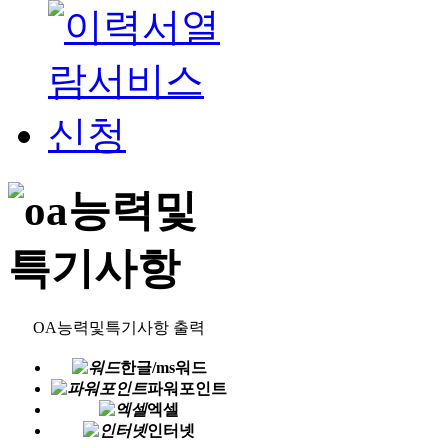
OA능력및특기사항 출력
한글/ms워드
파워포인트
엑셀
인터넷