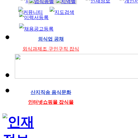
청소
미
외식업 공채
외식과제조 구인구직 잡식
산지직송 음식문화
인터넷쇼핑몰 잡식몰