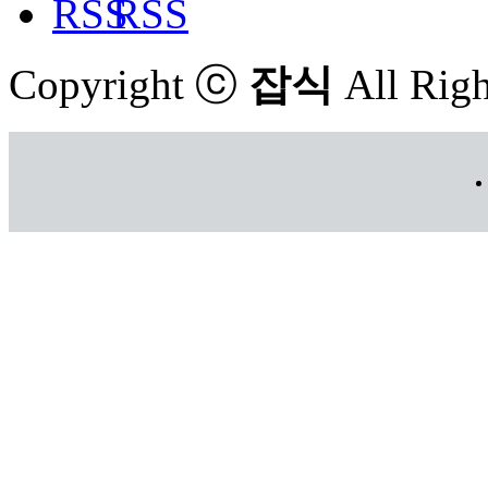
RSS
Copyright ⓒ
잡식
All Righ