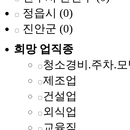
정읍시
(0)
진안군
(0)
희망 업직종
청소경비.주차.모
제조업
건설업
외식업
교육직