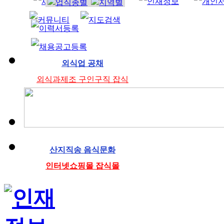
청소
미
외식업 공채
외식과제조 구인구직 잡식
산지직송 음식문화
인터넷쇼핑몰 잡식몰