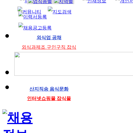
청소
미
외식업 공채
외식과제조 구인구직 잡식
산지직송 음식문화
인터넷쇼핑몰 잡식몰