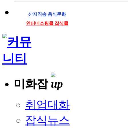
산지직송 음식문화
인터네쇼핑몰 잡식몰
미화잡
취업대화
잡식뉴스